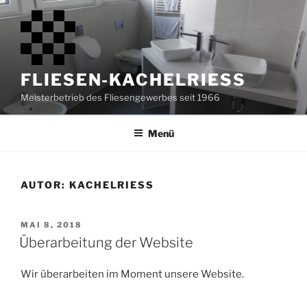
Zum
Inhalt
springen
FLIESEN-KACHELRIESS
Meisterbetrieb des Fliesengewerbes seit 1966
Menü
AUTOR:
KACHELRIESS
VERÖFFENTLICHT
MAI 8, 2018
AM
Überarbeitung der Website
Wir überarbeiten im Moment unsere Website.